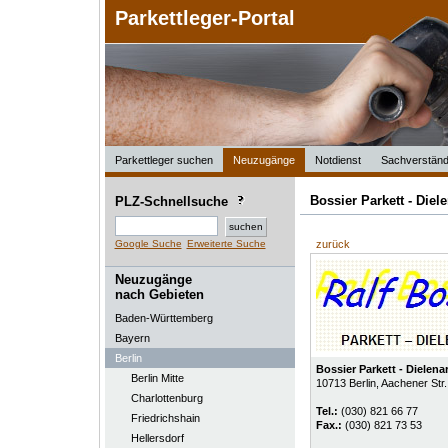
Parkettleger-Portal
Parkettleger suchen
Neuzugänge
Notdienst
Sachverständ
Bossier Parkett - Diel
PLZ-Schnellsuche
Google Suche
Erweiterte Suche
zurück
Neuzugänge
nach Gebieten
Baden-Württemberg
Bayern
Berlin
Bossier Parkett - Dielena
Berlin Mitte
10713
Berlin
, Aachener Str.
Charlottenburg
Tel.:
(030) 821 66 77
Friedrichshain
Fax.:
(030) 821 73 53
Hellersdorf