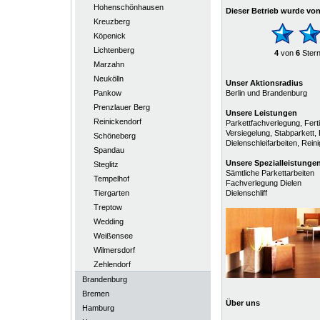
Hohenschönhausen
Dieser Betrieb wurde vo
Kreuzberg
Köpenick
Lichtenberg
4
von
6
Ster
Marzahn
Neukölln
Unser Aktionsradius
Pankow
Berlin und Brandenburg
Prenzlauer Berg
Unsere Leistungen
Reinickendorf
Parkettfachverlegung, Ferti
Versiegelung, Stabparkett, 
Schöneberg
Dielenschleifarbeiten, Rein
Spandau
Unsere
Spezialleistunge
Steglitz
Sämtliche Parkettarbeiten
Tempelhof
Fachverlegung Dielen
Tiergarten
Dielenschliff
Treptow
Wedding
Weißensee
Wilmersdorf
Zehlendorf
Brandenburg
Bremen
Über uns
Hamburg