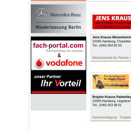
Jens Krause Meisterbet
22045
Hamburg
, Charlott
Tel.:
(040) 654 60 53
Meisterbetrieb für Parkett
Brigitte Krause Parkettle
22045
Hamburg
, Liegnitze
Tel.:
(040) 653 98 01
Parkettverlegung - Treppen