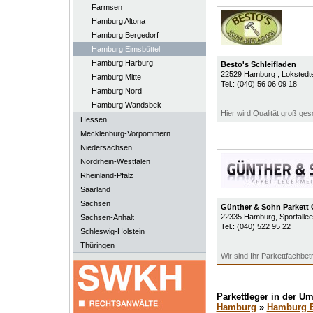
Farmsen
Hamburg Altona
Hamburg Bergedorf
Hamburg Eimsbüttel
Hamburg Harburg
Besto's Schleifladen
22529
Hamburg
, Loksted
Hamburg Mitte
Tel.:
(040) 56 06 09 18
Hamburg Nord
Hamburg Wandsbek
Hier wird Qualität groß ge
Hessen
Mecklenburg-Vorpommern
Niedersachsen
Nordrhein-Westfalen
Rheinland-Pfalz
Saarland
Sachsen
Günther & Sohn Parket
22335
Hamburg
, Sportalle
Sachsen-Anhalt
Tel.:
(040) 522 95 22
Schleswig-Holstein
Thüringen
Wir sind Ihr Parkettfachbet
Parkettleger in der 
Hamburg
»
Hamburg E