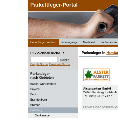
Parkettleger-Portal
Parkettleger suchen
Neuzugänge
Notdienst
Sachverständ
Parkettleger in
Hambu
PLZ-Schnellsuche
Google Suche
Erweiterte Suche
Parkettleger
nach Gebieten
Baden-Württemberg
Alsterparkett GmbH
Bayern
22043
Hamburg
, Holstenh
Berlin
Tel.:
(040) 34 92 74 47
Brandenburg
Bremen
Parkett Dielen Schleifen Ve
Hamburg
Blankenese