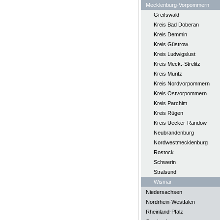
Mecklenburg-Vorpommern
Greifswald
Kreis Bad Doberan
Kreis Demmin
Kreis Güstrow
Kreis Ludwigslust
Kreis Meck.-Strelitz
Kreis Müritz
Kreis Nordvorpommern
Kreis Ostvorpommern
Kreis Parchim
Kreis Rügen
Kreis Uecker-Randow
Neubrandenburg
Nordwestmecklenburg
Rostock
Schwerin
Stralsund
Wismar
Niedersachsen
Nordrhein-Westfalen
Rheinland-Pfalz