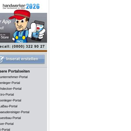
ere Portalseiten
unternehmer-Portal
enleger-Portal
hdecker-Portal
tro-Portal
senleger-Portal
aBau-Portal
aeudereiniger-Portal
uestbau-Portal
ser-Portal
-Portal