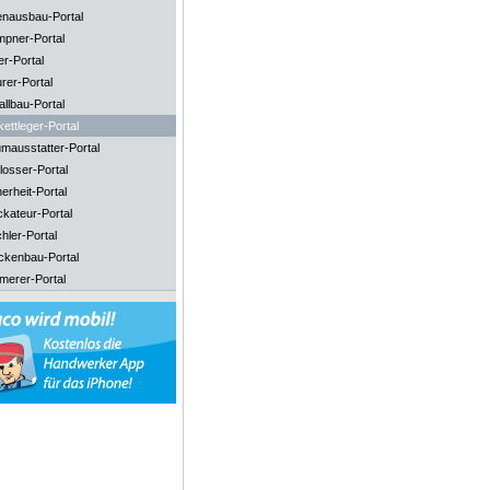
enausbau-Portal
mpner-Portal
er-Portal
rer-Portal
llbau-Portal
ettleger-Portal
mausstatter-Portal
losser-Portal
erheit-Portal
ckateur-Portal
hler-Portal
ckenbau-Portal
merer-Portal