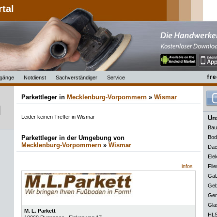
rtal
gänge
Notdienst
Sachverständiger
Service
Parkettleger in
Mecklenburg-Vorpommern
»
Wismar
Leider keinen Treffer in Wismar
Uns
Bau
Parkettleger in der Umgebung von
Bod
Mecklenburg-Vorpommern
»
Wismar
Dac
Elek
infos
Flie
GaL
Geb
Ger
Gla
M. L. Parkett
HLS