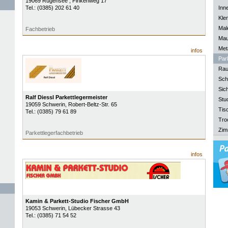
19069
Rugensee
, Finkenweg 17
Tel.:
(0385) 202 61 40
Inn
Kle
Mal
Fachbetrieb
Mau
Meta
infos
Park
Rau
Sch
Sich
Ralf Diessl Parkettlegermeister
Stu
19059
Schwerin
, Robert-Beltz-Str. 65
Tisc
Tel.:
(0385) 79 61 89
Tro
Zim
Parkettlegerfachbetrieb
infos
Kamin & Parkett-Studio Fischer GmbH
19053
Schwerin
, Lübecker Strasse 43
Tel.:
(0385) 71 54 52