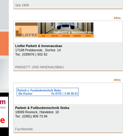
Seit 1908
infos
Liefke Parkett & Innenausbau
17168
Prebberede
, Dorfstr. 14
Tel.:
(039976 ) 502 62
PARKETT- UND INNENAUSBAU
infos
Parkett & Fußbodentechnik Steba
18069
Rostock
, Händelstr. 10
Tel.:
(0381) 809 73 94
Fachbetrieb