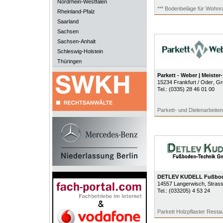
Nordrhein-Westfalen
*** Bodenbeläge für Wohnra
Rheinland-Pfalz
Saarland
Sachsen
Sachsen-Anhalt
Schleswig-Holstein
Thüringen
Parkett - Weber | Meiste
15234
Frankfurt / Oder
, G
Tel.:
(0335) 28 46 01 00
Parkett- und Dielenarbeiten a
DETLEV KUDELL Fußbod
14557
Langerwisch
, Stras
Tel.:
(033205) 4 53 24
Parkett Holzpflaster Resta