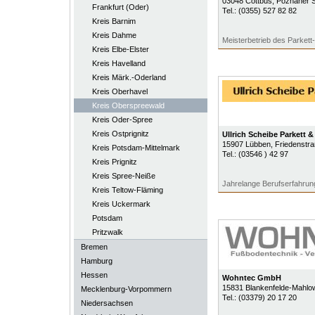
03048
Cottbus
, Poznaner 
Frankfurt (Oder)
Tel.:
(0355) 527 82 82
Kreis Barnim
Kreis Dahme
Meisterbetrieb des Parket
Kreis Elbe-Elster
Kreis Havelland
Kreis Märk.-Oderland
Kreis Oberhavel
Kreis Oberspreewald
Kreis Oder-Spree
Kreis Ostprignitz
Ullrich Scheibe Parkett 
15907
Lübben
, Friedenstr
Kreis Potsdam-Mittelmark
Tel.:
(03546 ) 42 97
Kreis Prignitz
Kreis Spree-Neiße
Jahrelange Berufserfahrun
Kreis Teltow-Fläming
Kreis Uckermark
Potsdam
Pritzwalk
Bremen
Hamburg
Hessen
Wohntec GmbH
15831
Blankenfelde-Mahlo
Mecklenburg-Vorpommern
Tel.:
(03379) 20 17 20
Niedersachsen