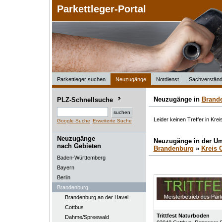
Parkettleger-Portal
Parkettleger suchen
Neuzugänge
Notdienst
Sachverständ
Neuzugänge in
Brand
PLZ-Schnellsuche
Leider keinen Treffer in Kr
Google Suche
Erweiterte Suche
Neuzugänge
Neuzugänge in der U
nach Gebieten
Brandenburg
»
Kreis 
Baden-Württemberg
Bayern
Berlin
Brandenburg
Brandenburg an der Havel
Cottbus
Trittfest Naturboden
Dahme/Spreewald