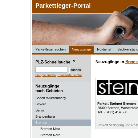
Parkettleger-Portal
Parkettleger suchen
Neuzugänge
Notdienst
Sachverständ
Neuzugänge in
Breme
PLZ-Schnellsuche
Google Suche
Erweiterte Suche
Neuzugänge
nach Gebieten
Baden-Württemberg
Parkett Steinert Bremen
Bayern
28309
Bremen
, Westerhol
Berlin
Tel.:
(0421) 414 560
Brandenburg
Bremen
Parkett Verlegung und Rest
Bremen Mitte
Bremen Nord