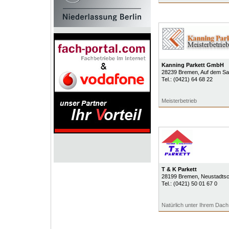
Kanning Parkett GmbH
28239
Bremen
, Auf dem S
Tel.:
(0421) 64 68 22
Meisterbetrieb
T & K Parkett
28199
Bremen
, Neustadts
Tel.:
(0421) 50 01 67 0
Natürlich unter Ihrem Dach