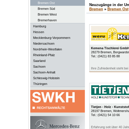
Bremen Ost
Neuzugänge in der U
Bremen Süd
Bremen
»
Bremen Ost
Bremen West
Bremerhaven
Hamburg
Hessen
Mecklenburg-Vorpommern
Niedersachsen
Kemena Tischlerei Gmb
Nordrhein-Westfalen
28279
Bremen
, Borgwardst
Rheinland-Pfalz
Tel.:
(0421) 83 85 88
Saarland
Sachsen
Ihre Zufriedenheit steht bei
Sachsen-Anhalt
Schleswig-Holstein
Thüringen
Tietjen - Holz - Kunststof
28197
Bremen
, Woltmersha
Tel.:
(0421) 54 10 66
Erfahrung seit über 40 Jah