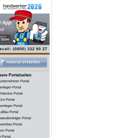
ere Portalseiten
unternehmer-Portal
enleger-Portal
hdecker-Portal
tro-Portal
senleger-Portal
aBau-Portal
aeudereiniger-Portal
uestbau-Portal
ser-Portal
-Portal