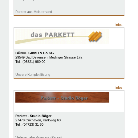
Parkett aus Meisterhand
infos
BÜNDE GmbH & Co KG
29549
Bad Bevensen
, Medinger Strasse 17a
Tel.:
(05821) 980 00
Unsere Komplettlösung
infos
Parkett - Studio Böger
27478
Cuxhaven
, Karkweg 63
Tel.:
(04723) 31 80
Verlegen aller Arten von Parkett