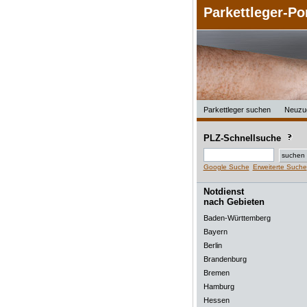
Parkettleger-Po
Parkettleger suchen
Neuzu
PLZ-Schnellsuche
Google Suche
Erweiterte Suche
Notdienst
nach Gebieten
Baden-Württemberg
Bayern
Berlin
Brandenburg
Bremen
Hamburg
Hessen