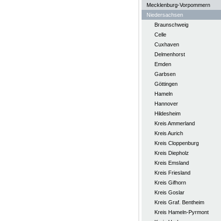
Mecklenburg-Vorpommern
Niedersachsen
Braunschweig
Celle
Cuxhaven
Delmenhorst
Emden
Garbsen
Göttingen
Hameln
Hannover
Hildesheim
Kreis Ammerland
Kreis Aurich
Kreis Cloppenburg
Kreis Diepholz
Kreis Emsland
Kreis Friesland
Kreis Gifhorn
Kreis Goslar
Kreis Graf. Bentheim
Kreis Hameln-Pyrmont