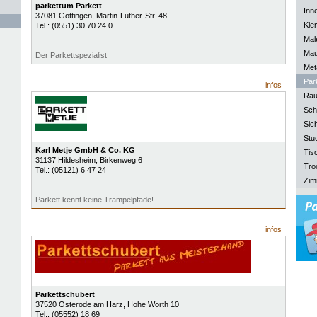
parkettum Parkett
Inn
37081
Göttingen
, Martin-Luther-Str. 48
Kle
Tel.:
(0551) 30 70 24 0
Mal
Mau
Der Parkettspezialist
Meta
Park
infos
Rau
Sch
Sich
Stu
Karl Metje GmbH & Co. KG
Tisc
31137
Hildesheim
, Birkenweg 6
Tro
Tel.:
(05121) 6 47 24
Zim
Parkett kennt keine Trampelpfade!
infos
Parkettschubert
37520
Osterode am Harz
, Hohe Worth 10
Tel.:
(05552) 18 69