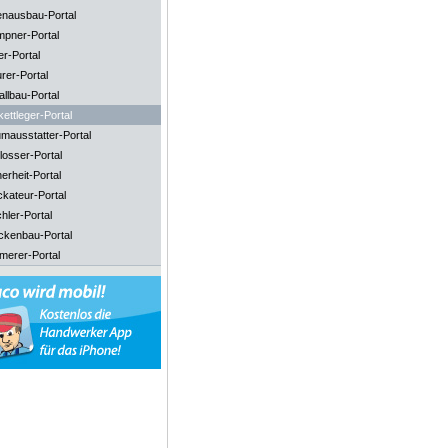
enausbau-Portal
mpner-Portal
er-Portal
rer-Portal
llbau-Portal
ettleger-Portal
mausstatter-Portal
losser-Portal
erheit-Portal
ckateur-Portal
hler-Portal
ckenbau-Portal
merer-Portal