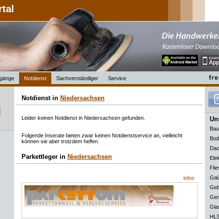
rtal
gänge
Notdienst
Sachverständiger
Service
Notdienst in
Niedersachsen
Leider keinen Notdienst in Niedersachsen gefunden.
Uns
Bau
Folgende Inserate bieten zwar keinen Notdienstservice an, vielleicht
Bod
können sie aber trotzdem helfen.
Dac
Parkettleger in
Niedersachsen
Elek
Flie
GaL
infos
Geb
Ger
Gla
HLS