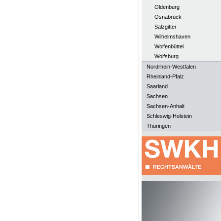
Oldenburg
Osnabrück
Salzgitter
Wilhelmshaven
Wolfenbüttel
Wolfsburg
Nordrhein-Westfalen
Rheinland-Pfalz
Saarland
Sachsen
Sachsen-Anhalt
Schleswig-Holstein
Thüringen