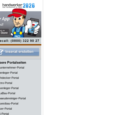
ere Portalseiten
unternehmer-Portal
enleger-Portal
hdecker-Portal
tro-Portal
senleger-Portal
aBau-Portal
aeudereiniger-Portal
uestbau-Portal
ser-Portal
-Portal