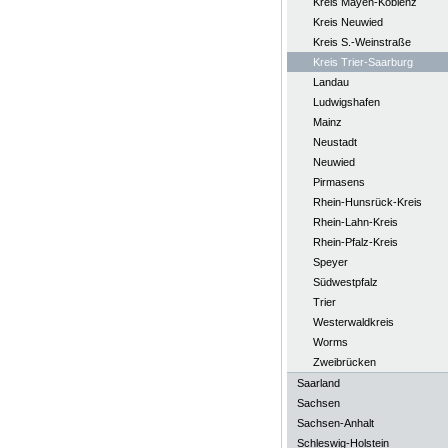
Kreis Mayen-Koblenz
Kreis Neuwied
Kreis S.-Weinstraße
Kreis Trier-Saarburg
Landau
Ludwigshafen
Mainz
Neustadt
Neuwied
Pirmasens
Rhein-Hunsrück-Kreis
Rhein-Lahn-Kreis
Rhein-Pfalz-Kreis
Speyer
Südwestpfalz
Trier
Westerwaldkreis
Worms
Zweibrücken
Saarland
Sachsen
Sachsen-Anhalt
Schleswig-Holstein