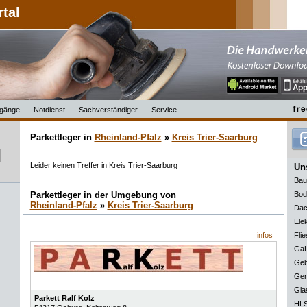
rtal
gänge
Notdienst
Sachverständiger
Service
Parkettleger in
Rheinland-Pfalz
»
Kreis Trier-Saarburg
Leider keinen Treffer in Kreis Trier-Saarburg
Uns
Bau
Parkettleger in der Umgebung von
Bod
Rheinland-Pfalz
»
Kreis Trier-Saarburg
Dac
Elek
infos
Flie
GaL
Geb
Ger
Gla
Parkett Ralf Kolz
HLS