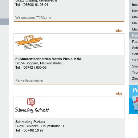
54317
Osburg
, Keltenweg 8
Tel.:
(06500) 91 03 94
Inn
Kle
Mal
Wir gestalten (T)Räume
Mau
Meta
infos
Park
Rau
Sch
Sch
Fußbodenfachbetrieb Martin Pies e. KfM.
Sich
56154
Boppard
, Fleckertshöhe 5
Stu
Tel.:
(06742 ) 600-08
Tro
Zim
Parkettlegemeister
infos
Schmeling Parkett
56291
Birkheim
, Hauptstraße 11
Tel.:
(06746) 10 97