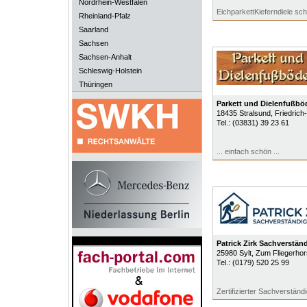
Nordrhein-Westfalen
EichparkettKieferndiele sc
Rheinland-Pfalz
Saarland
Sachsen
Sachsen-Anhalt
Schleswig-Holstein
Thüringen
Parkett und Dielenfußb
18435
Stralsund
, Friedric
Tel.:
(03831) 39 23 61
... einfach schön ...
Patrick Zirk Sachverstän
25980
Sylt
, Zum Fliegerhor
Tel.:
(0179) 520 25 99
Zertifizierter Sachverständ