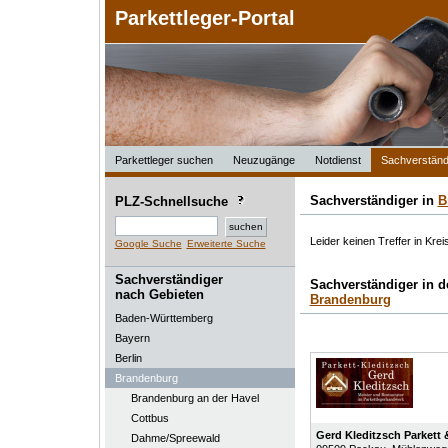
Parkettleger-Portal
Parkettleger suchen
Neuzugänge
Notdienst
Sachverständ
Sachverständiger in
B
PLZ-Schnellsuche
Leider keinen Treffer in Kreis
Google Suche
Erweiterte Suche
Sachverständiger
Sachverständiger in 
nach Gebieten
Brandenburg
Baden-Württemberg
Bayern
Berlin
Brandenburg
Brandenburg an der Havel
Cottbus
Gerd Kleditzsch Parkett
Dahme/Spreewald