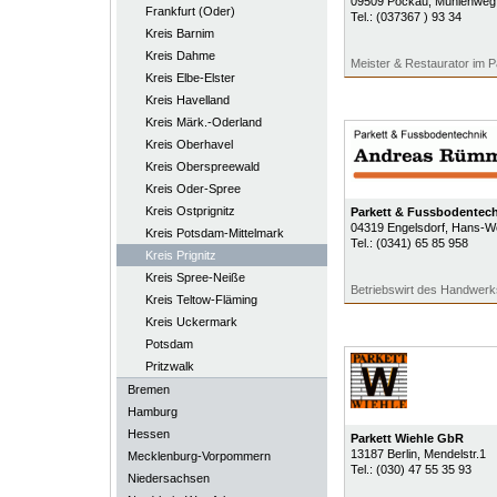
09509
Pockau
, Mühlenweg
Frankfurt (Oder)
Tel.:
(037367 ) 93 34
Kreis Barnim
Kreis Dahme
Meister & Restaurator im 
Kreis Elbe-Elster
Kreis Havelland
Kreis Märk.-Oderland
Kreis Oberhavel
Kreis Oberspreewald
Kreis Oder-Spree
Kreis Ostprignitz
Parkett & Fussbodentec
04319
Engelsdorf
, Hans-We
Kreis Potsdam-Mittelmark
Tel.:
(0341) 65 85 958
Kreis Prignitz
Kreis Spree-Neiße
Betriebswirt des Handwerk
Kreis Teltow-Fläming
Kreis Uckermark
Potsdam
Pritzwalk
Bremen
Hamburg
Hessen
Parkett Wiehle GbR
13187
Berlin
, Mendelstr.1
Mecklenburg-Vorpommern
Tel.:
(030) 47 55 35 93
Niedersachsen