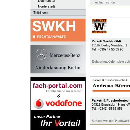
Neumünster
... einfach schön ...
Norderstedt
Thüringen
Parkett Wiehle GbR
13187
Berlin
, Mendelstr.1
Tel.:
(030) 47 55 35 93
EichparkettKieferndiele sc
Parkett & Fussbodentec
04319
Engelsdorf
, Hans-We
Tel.:
(0341) 65 85 958
Betriebswirt des Handwerk