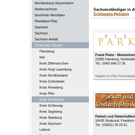
Mecklenburg-Vorpommern
Niedersachsen
Sachverständiger in 
Schleswig-Holstein
Nordrhein-Westfalen
Rheinland-Pfalz
Saarland
Sachsen
Sachsen-Anhalt
Schleswig-Holstein
Flensburg
Frank Pielot - Meisterbet
Kiel
22083
Hamburg
, Humboldts
Kreis Dithmarschen
Tel.:
(040) 648 17 35
Kreis Hzgt Lauenburg
Kreis Nordfriesland
Mitglied im Elite-Parkettleg
Kreis Ostholstein
Kreis Pinneberg
Kreis Plön
Kreis Rendsburg
Kreis Schleswig
Kreis Segeberg
Parkett und Dielenfußb
Kreis Steinburg
18435
Stralsund
, Friedric
Kreis Stormarn
Tel.:
(03831) 39 23 61
Lübeck