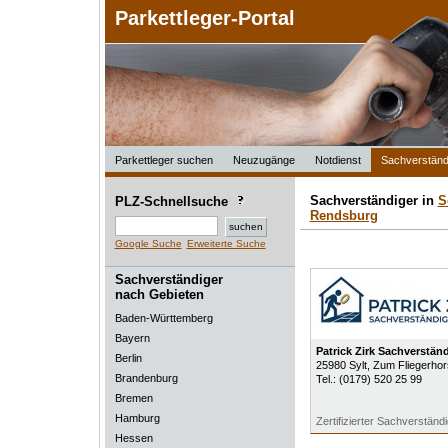
Parkettleger-Portal
Parkettleger suchen
Neuzugänge
Notdienst
Sachverständ
Sachverständiger in
S
PLZ-Schnellsuche
Rendsburg
Google Suche
Erweiterte Suche
Sachverständiger
nach Gebieten
Baden-Württemberg
Bayern
Patrick Zirk Sachverstän
Berlin
25980
Sylt
, Zum Fliegerhor
Brandenburg
Tel.:
(0179) 520 25 99
Bremen
Hamburg
Zertifizierter Sachverständ
Hessen