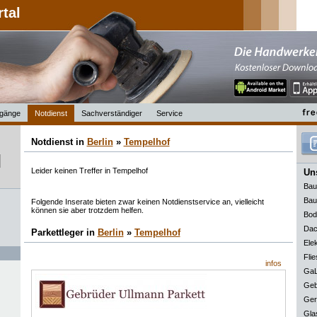
rtal
gänge
Notdienst
Sachverständiger
Service
Notdienst in
Berlin
»
Tempelhof
Leider keinen Treffer in Tempelhof
Uns
Bau
Bau
Folgende Inserate bieten zwar keinen Notdienstservice an, vielleicht
können sie aber trotzdem helfen.
Bod
Dac
Parkettleger in
Berlin
»
Tempelhof
Elek
Flie
infos
GaL
Geb
Ger
Gla