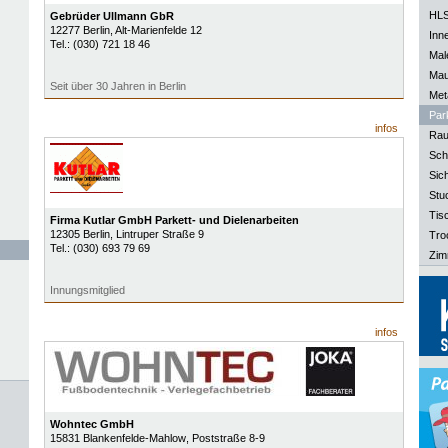
HLS
Gebrüder Ullmann GbR
12277
Berlin
, Alt-Marienfelde 12
Inn
Tel.:
(030) 721 18 46
Mal
Mau
Seit über 30 Jahren in Berlin
Meta
Park
infos
Rau
Sch
Sich
Stu
Tisc
Firma Kutlar GmbH Parkett- und Dielenarbeiten
12305
Berlin
, Lintruper Straße 9
Tro
Tel.:
(030) 693 79 69
Zim
Innungsmitglied
infos
Wohntec GmbH
15831
Blankenfelde-Mahlow
, Poststraße 8-9