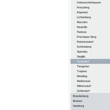
Hohenschönhausen
Kreuzberg
Köpenick
Lichtenberg
Marzahn
Neukölln
Pankow
Prenzlauer Berg
Reinickendorf
Schöneberg
Spandau
Steglitz
Tempelhof
Tiergarten
Treptow
Wedding
Weißensee
Wilmersdorf
Zehlendorf
Brandenburg
Bremen
Hamburg