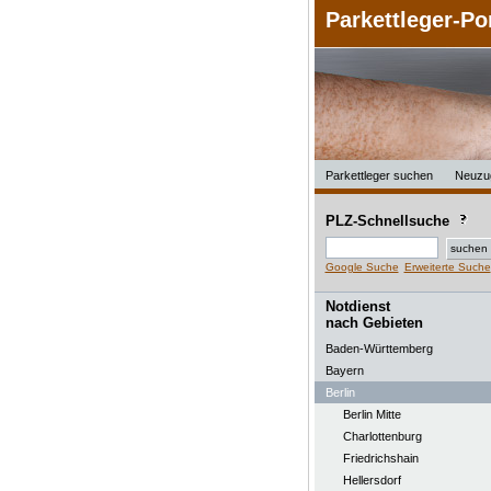
Parkettleger-Po
Parkettleger suchen
Neuzu
PLZ-Schnellsuche
Google Suche
Erweiterte Suche
Notdienst
nach Gebieten
Baden-Württemberg
Bayern
Berlin
Berlin Mitte
Charlottenburg
Friedrichshain
Hellersdorf