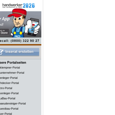
ere Portalseiten
klempner-Portal
unternehmer-Portal
enleger-Portal
hdecker-Portal
tro-Portal
senleger-Portal
aBau-Portal
aeudereiniger-Portal
uestbau-Portal
ser-Portal