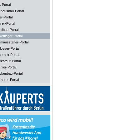
-Portal
enausbau-Portal
er-Portal
rer-Portal
llbau-Portal
ettleger-Portal
mausstatter-Portal
losser-Portal
erheit-Portal
ckateur-Portal
hler-Portal
ckenbau-Portal
merer-Portal