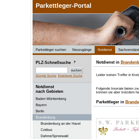
Parkettleger-Portal
Parkettleger suchen
Neuzugänge
Notdienst
Sachverständ
Notdienst in
Brandenb
PLZ-Schnellsuche
Leider keinen Treffer in Kre
Google Suche
Erweiterte Suche
Notdienst
Folgende Inserate bieten zwa
nach Gebieten
können sie aber trotzdem he
Baden-Württemberg
Parkettleger in
Brande
Bayern
Berlin
Brandenburg
Brandenburg an der Havel
Cottbus
Dahme/Spreewald