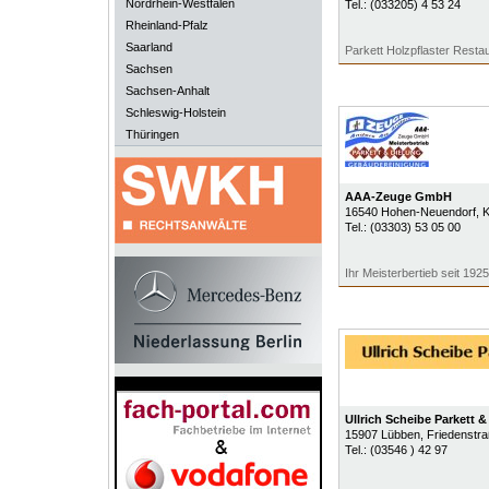
Nordrhein-Westfalen
Tel.:
(033205) 4 53 24
Rheinland-Pfalz
Saarland
Parkett Holzpflaster Resta
Sachsen
Sachsen-Anhalt
Schleswig-Holstein
Thüringen
AAA-Zeuge GmbH
16540
Hohen-Neuendorf
, 
Tel.:
(03303) 53 05 00
Ihr Meisterbertieb seit 1925
Ullrich Scheibe Parkett 
15907
Lübben
, Friedenstr
Tel.:
(03546 ) 42 97