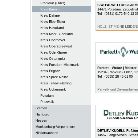
Frankfurt (Oder)
S.W. PARKETTDESIGN M
Kreis Barnim
14471
Potsdam
, Zeppelins
Tel.:
(0331) 0172-540 13 3
Kreis Dahme
Kreis Elbe-Elster
HOLZ IST MEINE LEIDE
Kreis Havelland
Kreis Märk.-Oderland
Kreis Oberhavel
Kreis Oberspreewald
Kreis Oder-Spree
Kreis Ostprignitz
Kreis Potsdam-Mittelmark
Parkett - Weber | Meiste
Kreis Prignitz
15234
Frankfurt / Oder
, G
Tel.:
(0335) 28 46 01 00
Kreis Spree-Neiße
Kreis Teltow-Fläming
Kreis Uckermark
Parkett- und Dielenarbeiten a
Potsdam
Pritzwalk
Bremen
Hamburg
Hessen
Mecklenburg-Vorpommern
DETLEV KUDELL Fußbod
Niedersachsen
14557
Langerwisch
, Stras