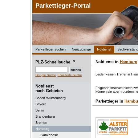
Parkettleger-Portal
Parkettleger suchen
Neuzugänge
Notdienst
Sachverständ
Notdienst in
Hamburg
PLZ-Schnellsuche
Leider keinen Treffer in Ha
Google Suche
Erweiterte Suche
Notdienst
Folgende Inserate bieten zwa
nach Gebieten
können sie aber trotzdem he
Baden-Württemberg
Parkettleger in
Hambu
Bayern
Berlin
Brandenburg
Bremen
Hamburg
Blankenese