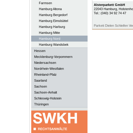
Farmsen
Alsterparkett GmbH
Hamburg Altona
22043
Hamburg
, Holstenh
Tel.:
(040) 34 92 74 47
Hamburg Bergedorf
Hamburg Eimsbüttel
Parkett Dielen Schleifen Ve
Hamburg Harburg
Hamburg Mitte
Hamburg Nord
Hamburg Wandsbek
Hessen
Mecklenburg-Vorpommern
Niedersachsen
Nordrhein-Westfalen
Rheinland-Pfalz
Saarland
Sachsen
Sachsen-Anhalt
Schleswig-Holstein
Thüringen