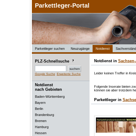
Parkettleger-Portal
Parkettleger suchen
Neuzugänge
Notdienst
Sachverständ
Notdienst in
Sachsen-
PLZ-Schnellsuche
Leider keinen Treffer in Krei
Google Suche
Erweiterte Suche
Notdienst
Folgende Inserate bieten zwa
nach Gebieten
können sie aber trotzdem he
Baden-Württemberg
Parkettleger in
Sachse
Bayern
Berlin
Brandenburg
Bremen
Hamburg
Hessen