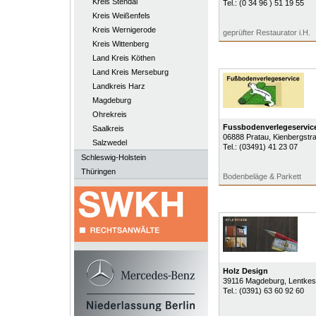
Kreis Stendal
Tel.:
(0 34 96 ) 51 19 55
Kreis Weißenfels
Kreis Wernigerode
geprüfter Restaurator i.H.
Kreis Wittenberg
Land Kreis Köthen
Land Kreis Merseburg
Landkreis Harz
Magdeburg
Ohrekreis
Fussbodenverlegeservice
Saalkreis
06888
Pratau
, Kienbergstr
Salzwedel
Tel.:
(03491) 41 23 07
Schleswig-Holstein
Thüringen
Bodenbeläge & Parkett
Holz Design
39116
Magdeburg
, Lentke
Tel.:
(0391) 63 60 92 60