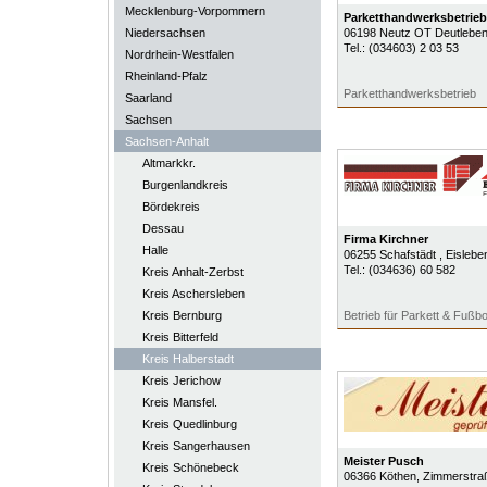
Mecklenburg-Vorpommern
Parketthandwerksbetrie
Niedersachsen
06198
Neutz OT Deutlebe
Tel.:
(034603) 2 03 53
Nordrhein-Westfalen
Rheinland-Pfalz
Parketthandwerksbetrieb
Saarland
Sachsen
Sachsen-Anhalt
Altmarkkr.
Burgenlandkreis
Bördekreis
Dessau
Firma Kirchner
Halle
06255
Schafstädt
, Eislebe
Tel.:
(034636) 60 582
Kreis Anhalt-Zerbst
Kreis Aschersleben
Kreis Bernburg
Betrieb für Parkett & Fußb
Kreis Bitterfeld
Kreis Halberstadt
Kreis Jerichow
Kreis Mansfel.
Kreis Quedlinburg
Kreis Sangerhausen
Meister Pusch
Kreis Schönebeck
06366
Köthen
, Zimmerstra