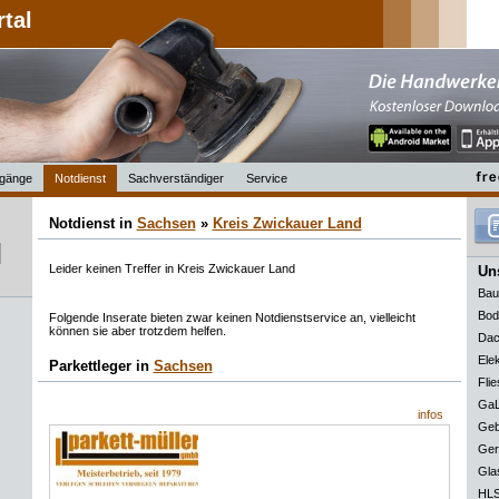
rtal
gänge
Notdienst
Sachverständiger
Service
Notdienst in
Sachsen
»
Kreis Zwickauer Land
Leider keinen Treffer in Kreis Zwickauer Land
Uns
Bau
Bod
Folgende Inserate bieten zwar keinen Notdienstservice an, vielleicht
können sie aber trotzdem helfen.
Dac
Elek
Parkettleger in
Sachsen
Flie
GaL
infos
Geb
Ger
Gla
HLS