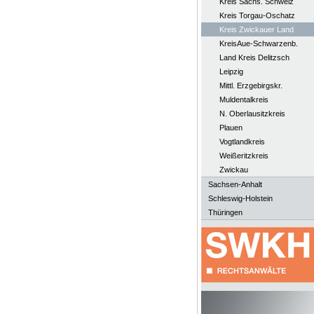
Kreis Sächs. Schweiz
Kreis Torgau-Oschatz
Kreis Zwickauer Land
KreisAue-Schwarzenb.
Land Kreis Delitzsch
Leipzig
Mittl. Erzgebirgskr.
Muldentalkreis
N. Oberlausitzkreis
Plauen
Vogtlandkreis
Weißeritzkreis
Zwickau
Sachsen-Anhalt
Schleswig-Holstein
Thüringen