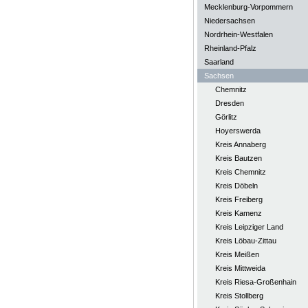
Mecklenburg-Vorpommern
Niedersachsen
Nordrhein-Westfalen
Rheinland-Pfalz
Saarland
Sachsen
Chemnitz
Dresden
Görlitz
Hoyerswerda
Kreis Annaberg
Kreis Bautzen
Kreis Chemnitz
Kreis Döbeln
Kreis Freiberg
Kreis Kamenz
Kreis Leipziger Land
Kreis Löbau-Zittau
Kreis Meißen
Kreis Mittweida
Kreis Riesa-Großenhain
Kreis Stollberg