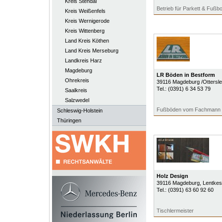
Kreis Stendal
Betrieb für Parkett & Fußb
Kreis Weißenfels
Kreis Wernigerode
Kreis Wittenberg
Land Kreis Köthen
Land Kreis Merseburg
Landkreis Harz
Magdeburg
LR Böden in Bestform
Ohrekreis
39116
Magdeburg /Ottersl
Tel.:
(0391) 6 34 53 79
Saalkreis
Salzwedel
Fußböden vom Fachmann
Schleswig-Holstein
Thüringen
Holz Design
39116
Magdeburg
, Lentke
Tel.:
(0391) 63 60 92 60
Tischlermeister