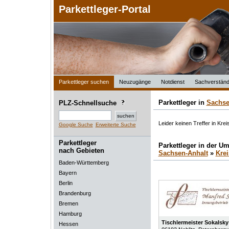
Parkettleger-Portal
Parkettleger suchen
Neuzugänge
Notdienst
Sachverständ
Parkettleger in
Sachse
PLZ-Schnellsuche
Leider keinen Treffer in Kre
Google Suche
Erweiterte Suche
Parkettleger
Parkettleger in der 
nach Gebieten
Sachsen-Anhalt
»
Kre
Baden-Württemberg
Bayern
Berlin
Brandenburg
Bremen
Hamburg
Tischlermeister Sokalsky
Hessen