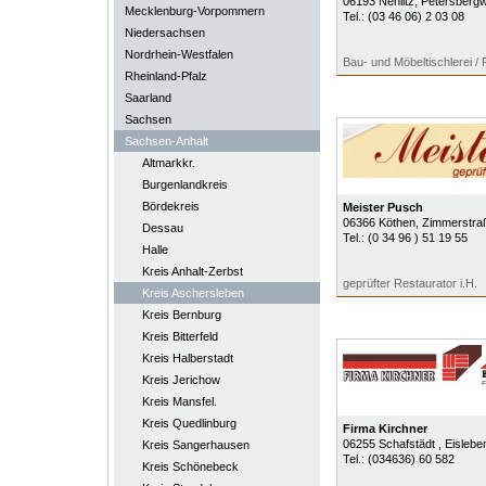
06193
Nehlitz
, Petersberg
Mecklenburg-Vorpommern
Tel.:
(03 46 06) 2 03 08
Niedersachsen
Nordrhein-Westfalen
Bau- und Möbeltischlerei / 
Rheinland-Pfalz
Saarland
Sachsen
Sachsen-Anhalt
Altmarkkr.
Burgenlandkreis
Bördekreis
Meister Pusch
06366
Köthen
, Zimmerstra
Dessau
Tel.:
(0 34 96 ) 51 19 55
Halle
Kreis Anhalt-Zerbst
geprüfter Restaurator i.H.
Kreis Aschersleben
Kreis Bernburg
Kreis Bitterfeld
Kreis Halberstadt
Kreis Jerichow
Kreis Mansfel.
Kreis Quedlinburg
Firma Kirchner
06255
Schafstädt
, Eislebe
Kreis Sangerhausen
Tel.:
(034636) 60 582
Kreis Schönebeck