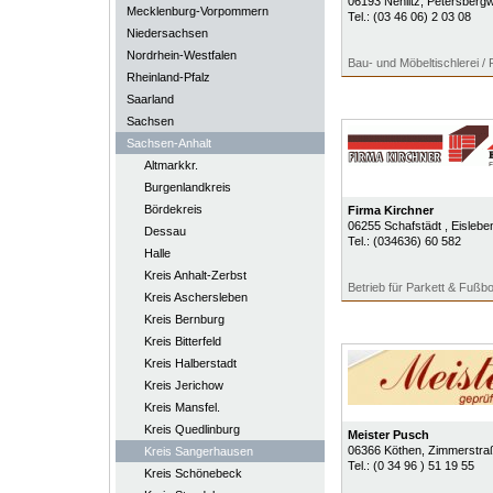
06193
Nehlitz
, Petersberg
Mecklenburg-Vorpommern
Tel.:
(03 46 06) 2 03 08
Niedersachsen
Nordrhein-Westfalen
Bau- und Möbeltischlerei / 
Rheinland-Pfalz
Saarland
Sachsen
Sachsen-Anhalt
Altmarkkr.
Burgenlandkreis
Bördekreis
Firma Kirchner
06255
Schafstädt
, Eislebe
Dessau
Tel.:
(034636) 60 582
Halle
Kreis Anhalt-Zerbst
Betrieb für Parkett & Fußb
Kreis Aschersleben
Kreis Bernburg
Kreis Bitterfeld
Kreis Halberstadt
Kreis Jerichow
Kreis Mansfel.
Kreis Quedlinburg
Meister Pusch
06366
Köthen
, Zimmerstra
Kreis Sangerhausen
Tel.:
(0 34 96 ) 51 19 55
Kreis Schönebeck