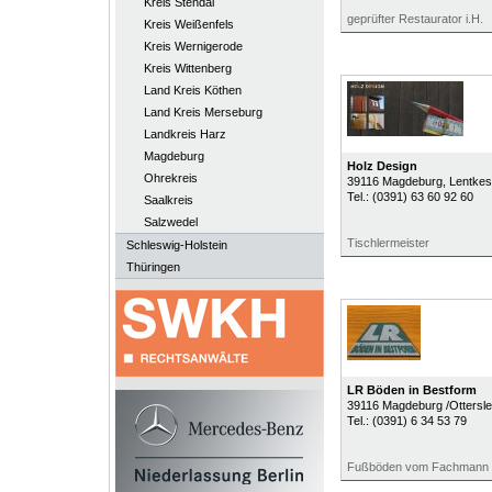
Kreis Stendal
geprüfter Restaurator i.H.
Kreis Weißenfels
Kreis Wernigerode
Kreis Wittenberg
Land Kreis Köthen
Land Kreis Merseburg
Landkreis Harz
Magdeburg
Holz Design
Ohrekreis
39116
Magdeburg
, Lentke
Tel.:
(0391) 63 60 92 60
Saalkreis
Salzwedel
Tischlermeister
Schleswig-Holstein
Thüringen
LR Böden in Bestform
39116
Magdeburg /Ottersl
Tel.:
(0391) 6 34 53 79
Fußböden vom Fachmann