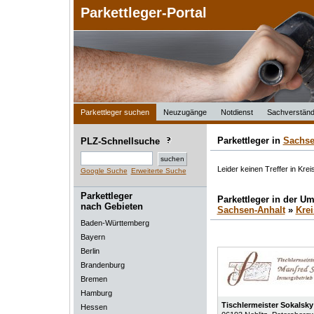
Parkettleger-Portal
Parkettleger suchen
Neuzugänge
Notdienst
Sachverständ
Parkettleger in
Sachse
PLZ-Schnellsuche
Leider keinen Treffer in Kr
Google Suche
Erweiterte Suche
Parkettleger
Parkettleger in der 
nach Gebieten
Sachsen-Anhalt
»
Kre
Baden-Württemberg
Bayern
Berlin
Brandenburg
Bremen
Hamburg
Tischlermeister Sokalsky
Hessen