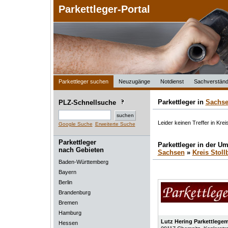
Parkettleger-Portal
Parkettleger suchen
Neuzugänge
Notdienst
Sachverständ
Parkettleger in
Sachs
PLZ-Schnellsuche
Leider keinen Treffer in Krei
Google Suche
Erweiterte Suche
Parkettleger
Parkettleger in der 
nach Gebieten
Sachsen
»
Kreis Stoll
Baden-Württemberg
Bayern
Berlin
Brandenburg
Bremen
Hamburg
Lutz Hering Parkettlegem
Hessen