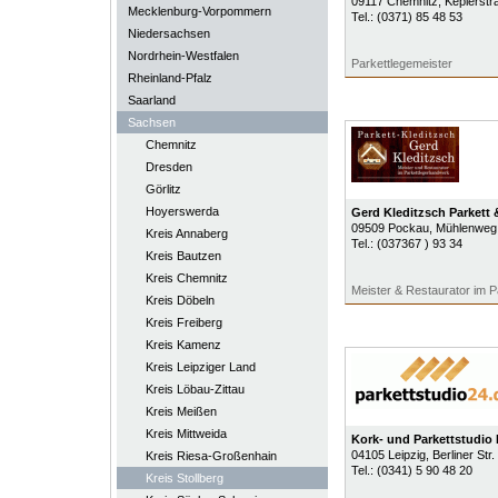
09117
Chemnitz
, Keplerstr
Mecklenburg-Vorpommern
Tel.:
(0371) 85 48 53
Niedersachsen
Nordrhein-Westfalen
Parkettlegemeister
Rheinland-Pfalz
Saarland
Sachsen
Chemnitz
Dresden
Görlitz
Hoyerswerda
Gerd Kleditzsch Parkett
09509
Pockau
, Mühlenweg
Kreis Annaberg
Tel.:
(037367 ) 93 34
Kreis Bautzen
Kreis Chemnitz
Meister & Restaurator im 
Kreis Döbeln
Kreis Freiberg
Kreis Kamenz
Kreis Leipziger Land
Kreis Löbau-Zittau
Kreis Meißen
Kreis Mittweida
Kork- und Parkettstudio
04105
Leipzig
, Berliner Str.
Kreis Riesa-Großenhain
Tel.:
(0341) 5 90 48 20
Kreis Stollberg