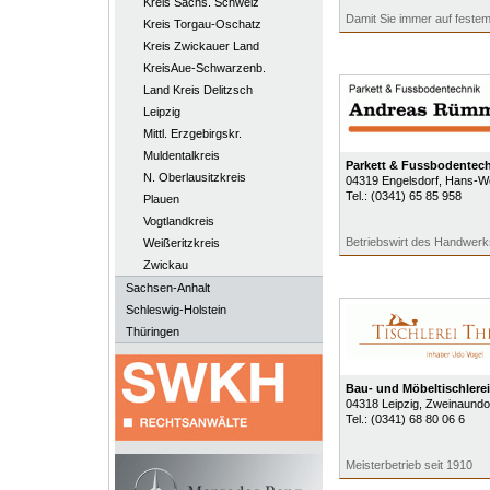
Kreis Sächs. Schweiz
Damit Sie immer auf feste
Kreis Torgau-Oschatz
Kreis Zwickauer Land
KreisAue-Schwarzenb.
Land Kreis Delitzsch
Leipzig
Mittl. Erzgebirgskr.
Muldentalkreis
Parkett & Fussbodentec
N. Oberlausitzkreis
04319
Engelsdorf
, Hans-We
Tel.:
(0341) 65 85 958
Plauen
Vogtlandkreis
Betriebswirt des Handwerk
Weißeritzkreis
Zwickau
Sachsen-Anhalt
Schleswig-Holstein
Thüringen
Bau- und Möbeltischlerei
04318
Leipzig
, Zweinaundor
Tel.:
(0341) 68 80 06 6
Meisterbetrieb seit 1910