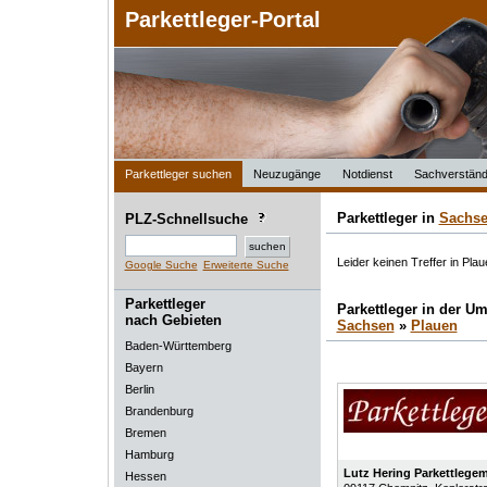
Parkettleger-Portal
Parkettleger suchen
Neuzugänge
Notdienst
Sachverständ
Parkettleger in
Sachs
PLZ-Schnellsuche
Leider keinen Treffer in Plau
Google Suche
Erweiterte Suche
Parkettleger
Parkettleger in der 
nach Gebieten
Sachsen
»
Plauen
Baden-Württemberg
Bayern
Berlin
Brandenburg
Bremen
Hamburg
Lutz Hering Parkettlegem
Hessen