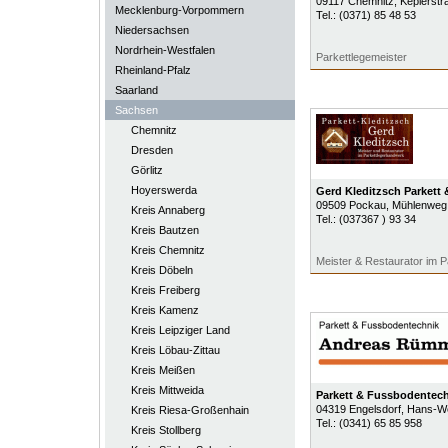
09117
Chemnitz
, Keplerstr
Mecklenburg-Vorpommern
Tel.:
(0371) 85 48 53
Niedersachsen
Nordrhein-Westfalen
Parkettlegemeister
Rheinland-Pfalz
Saarland
Sachsen
Chemnitz
Dresden
Görlitz
Hoyerswerda
Gerd Kleditzsch Parkett
09509
Pockau
, Mühlenweg
Kreis Annaberg
Tel.:
(037367 ) 93 34
Kreis Bautzen
Kreis Chemnitz
Meister & Restaurator im 
Kreis Döbeln
Kreis Freiberg
Kreis Kamenz
Kreis Leipziger Land
Kreis Löbau-Zittau
Kreis Meißen
Kreis Mittweida
Parkett & Fussbodentec
04319
Engelsdorf
, Hans-We
Kreis Riesa-Großenhain
Tel.:
(0341) 65 85 958
Kreis Stollberg