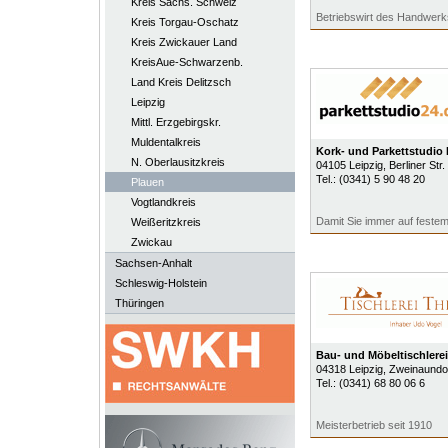
Kreis Sächs. Schweiz
Betriebswirt des Handwerk
Kreis Torgau-Oschatz
Kreis Zwickauer Land
KreisAue-Schwarzenb.
Land Kreis Delitzsch
Leipzig
Mittl. Erzgebirgskr.
Muldentalkreis
Kork- und Parkettstudio
N. Oberlausitzkreis
04105
Leipzig
, Berliner Str.
Tel.:
(0341) 5 90 48 20
Plauen
Vogtlandkreis
Damit Sie immer auf feste
Weißeritzkreis
Zwickau
Sachsen-Anhalt
Schleswig-Holstein
Thüringen
Bau- und Möbeltischlerei
04318
Leipzig
, Zweinaundor
Tel.:
(0341) 68 80 06 6
Meisterbetrieb seit 1910