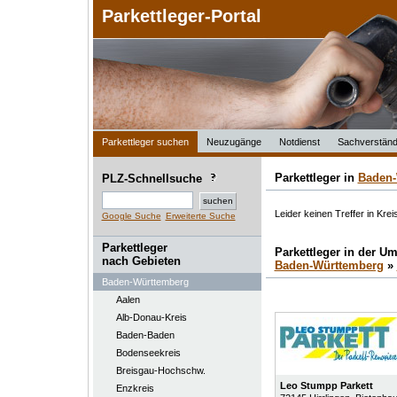
Parkettleger-Portal
Parkettleger suchen
Neuzugänge
Notdienst
Sachverständ
Parkettleger in
Baden-
PLZ-Schnellsuche
Leider keinen Treffer in Krei
Google Suche
Erweiterte Suche
Parkettleger
Parkettleger in der 
nach Gebieten
Baden-Württemberg
»
Baden-Württemberg
Aalen
Alb-Donau-Kreis
Baden-Baden
Bodenseekreis
Breisgau-Hochschw.
Leo Stumpp Parkett
Enzkreis