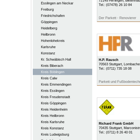
72145
Hirrlingen
, Bietenha
Esslingen am Neckar
Tel.:
(07478) 26 10 84
Freiburg
Friedrichshafen
Der Parkett - Renovierer
Göppingen
Heidelberg
Heilbronn
Hohenlohekreis
Karlsruhe
Konstanz
Kr. Schwäbisch Hall
H.P. Rausch
70563
Stuttgart
, Lombache
Kreis Biberach
Tel.:
(0711) 735 18 08
Kreis Böblingen
Kreis Calw
Parkett und Fußbodentechn
Kreis Emmendingen
Kreis Esslingen
Kreis Freudenstadt
Kreis Göppingen
Kreis Heidenheim
Kreis Heilbronn
Kreis Karlsruhe
Richard Frank GmbH
70435
Stuttgart
, Marconist
Kreis Konstanz
Tel.:
(0711) 8 26 40 01
Kreis Ludwigsburg