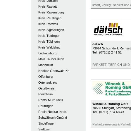
Kreis Lörrach
liefert, verlegt, schleift und 
Kreis Rastatt
Kreis Ravensburg
Kreis Reutlingen
Kreis Rottweil
Kreis Sigmaringen
Kreis Tuttlingen
Kreis Tübingen
dätsch
Kreis Waldshut
73614
Schorndorf
, Remsst
Tel.:
(07181) 2 41 51
Ludwigsburg
Main-Tauber-Kreis
PARKETT, TEPPICH UND 
Mannheim
Neckar-Odenwald-Kr.
Offenburg
Ortenaukreis
Ostalbkreis
Pforzheim
Rems-Murr-Kreis
Wineck & Roming GbR
Reutlingen
70565
Stuttgart
, Starenweg
Rhein-Neckar-Kreis
Tel.:
(0711) 7 84 68 43
Schwäbisch Gmünd
Sindelfingen
Parkettsanierung & Parkett
Stuttgart