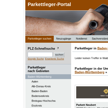
Parkettleger-Portal
Parkettleger suchen
Neuzugänge
Notdienst
Sachverständ
Parkettleger in
Baden-
PLZ-Schnellsuche
Leider keinen Treffer in Waib
Google Suche
Erweiterte Suche
Parkettleger
Parkettleger in der 
nach Gebieten
Baden-Württemberg
»
Baden-Württemberg
Aalen
Alb-Donau-Kreis
Baden-Baden
Bodenseekreis
Breisgau-Hochschw.
Parkett Neubert
Enzkreis