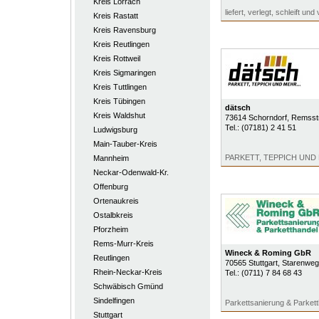
Kreis Lörrach
liefert, verlegt, schleift und 
Kreis Rastatt
Kreis Ravensburg
Kreis Reutlingen
Kreis Rottweil
Kreis Sigmaringen
Kreis Tuttlingen
Kreis Tübingen
dätsch
Kreis Waldshut
73614
Schorndorf
, Remsst
Tel.:
(07181) 2 41 51
Ludwigsburg
Main-Tauber-Kreis
PARKETT, TEPPICH UND 
Mannheim
Neckar-Odenwald-Kr.
Offenburg
Ortenaukreis
Ostalbkreis
Pforzheim
Rems-Murr-Kreis
Wineck & Roming GbR
Reutlingen
70565
Stuttgart
, Starenweg
Rhein-Neckar-Kreis
Tel.:
(0711) 7 84 68 43
Schwäbisch Gmünd
Sindelfingen
Parkettsanierung & Parkett
Stuttgart