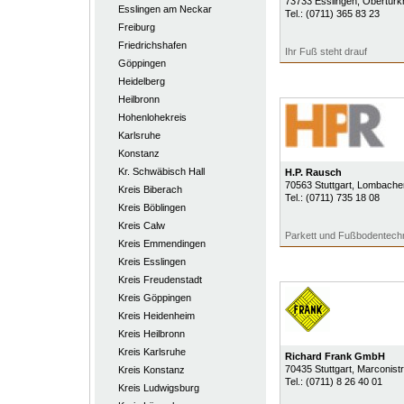
73733
Esslingen
, Obertürk
Esslingen am Neckar
Tel.:
(0711) 365 83 23
Freiburg
Friedrichshafen
Ihr Fuß steht drauf
Göppingen
Heidelberg
Heilbronn
Hohenlohekreis
Karlsruhe
Konstanz
Kr. Schwäbisch Hall
H.P. Rausch
70563
Stuttgart
, Lombache
Kreis Biberach
Tel.:
(0711) 735 18 08
Kreis Böblingen
Kreis Calw
Parkett und Fußbodentechn
Kreis Emmendingen
Kreis Esslingen
Kreis Freudenstadt
Kreis Göppingen
Kreis Heidenheim
Kreis Heilbronn
Kreis Karlsruhe
Richard Frank GmbH
70435
Stuttgart
, Marconist
Kreis Konstanz
Tel.:
(0711) 8 26 40 01
Kreis Ludwigsburg