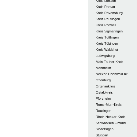
Kreis Lörrach
Kreis Rastatt
Kreis Ravensburg
Kreis Reutlingen
Kreis Rottweil
Kreis Sigmaringen
Kreis Tuttlingen
Kreis Tübingen
Kreis Waldshut
Ludwigsburg
Main-Tauber-Kreis
Mannheim
Neckar-Odenwald-Kr.
Offenburg
Ortenaukreis
Ostalbkreis
Pforzheim
Rems-Murr-Kreis
Reutlingen
Rhein-Neckar-Kreis
Schwäbisch Gmünd
Sindelfingen
Stuttgart