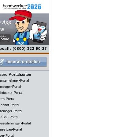
ere Portalseiten
unternehmer-Portal
enleger-Portal
hdecker-Portal
tro-Portal
schner-Portal
senleger-Portal
aBau-Portal
aeudereiniger-Portal
uestbau-Portal
ser-Portal