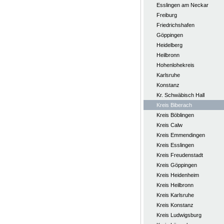
Esslingen am Neckar
Freiburg
Friedrichshafen
Göppingen
Heidelberg
Heilbronn
Hohenlohekreis
Karlsruhe
Konstanz
Kr. Schwäbisch Hall
Kreis Biberach
Kreis Böblingen
Kreis Calw
Kreis Emmendingen
Kreis Esslingen
Kreis Freudenstadt
Kreis Göppingen
Kreis Heidenheim
Kreis Heilbronn
Kreis Karlsruhe
Kreis Konstanz
Kreis Ludwigsburg