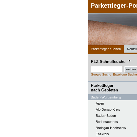
Parkettleger-Po
Parkettleger suchen
Neuzu
PLZ-Schnellsuche
Google Suche
Erweiterte Suche
Parkettleger
nach Gebieten
Baden-Württemberg
Aalen
Alb-Donau-Kreis
Baden-Baden
Bodenseekreis
Breisgau-Hochschw.
Enzkreis