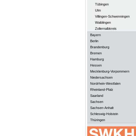
Tübingen
Ulm
Villingen-Schwenningen
Waiblingen
Zollernalbkreis
Bayern
Berlin
Brandenburg
Bremen
Hamburg
Hessen
Mecklenburg-Vorpommern
Niedersachsen
Nordrhein-Westfalen
Rheinland-Pfalz
Saarland
Sachsen
Sachsen-Anhalt
Schleswig-Holstein
Thüringen