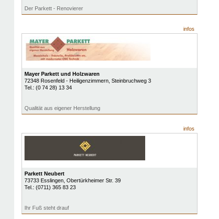
Der Parkett - Renovierer
infos
Mayer Parkett und Holzwaren
72348
Rosenfeld - Heiligenzimmern
, Steinbruchweg 3
Tel.:
(0 74 28) 13 34
Qualität aus eigener Herstellung
infos
Parkett Neubert
73733
Esslingen
, Obertürkheimer Str. 39
Tel.:
(0711) 365 83 23
Ihr Fuß steht drauf