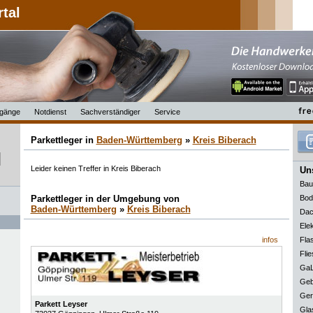
rtal
gänge
Notdienst
Sachverständiger
Service
Parkettleger in
Baden-Württemberg
»
Kreis Biberach
Leider keinen Treffer in Kreis Biberach
Uns
Bau
Parkettleger in der Umgebung von
Bod
Baden-Württemberg
»
Kreis Biberach
Dac
Elek
infos
Fla
Flie
GaL
Geb
Ger
Parkett Leyser
Gla