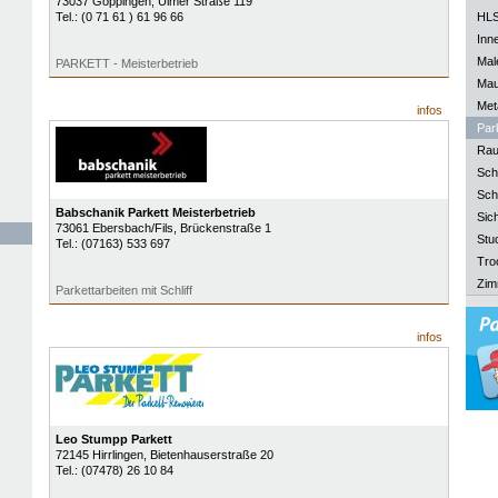
73037
Göppingen
, Ulmer Straße 119
Tel.:
(0 71 61 ) 61 96 66
HLS
Inn
Mal
PARKETT - Meisterbetrieb
Mau
Meta
infos
Park
Rau
Sch
Sch
Babschanik Parkett Meisterbetrieb
Sich
73061
Ebersbach/Fils
, Brückenstraße 1
Stu
Tel.:
(07163) 533 697
Tro
Zim
Parkettarbeiten mit Schliff
infos
Leo Stumpp Parkett
72145
Hirrlingen
, Bietenhauserstraße 20
Tel.:
(07478) 26 10 84